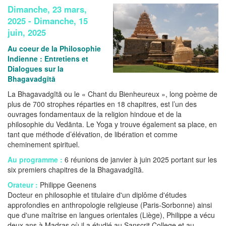
Dimanche, 23 mars,
2025
-
Dimanche, 15
juin, 2025
Au coeur de la Philosophie
Indienne : Entretiens et
Dialogues sur la
Bhagavadgītā
La Bhagavadgītā ou le « Chant du Bienheureux », long poème de
plus de 700 strophes réparties en 18 chapitres, est l’un des
ouvrages fondamentaux de la religion hindoue et de la
philosophie du Vedānta. Le Yoga y trouve également sa place, en
tant que méthode d’élévation, de libération et comme
cheminement spirituel.
Au programme :
6 réunions de janvier à juin 2025 portant sur les
six premiers chapitres de la Bhagavadgītā.
Orateur :
Philippe Geenens
Docteur en philosophie et titulaire d'un diplôme d'études
approfondies en anthropologie religieuse (Paris-Sorbonne) ainsi
que d'une maîtrise en langues orientales (Liège), Philippe a vécu
deux ans à Madras où il a étudié au Sanscrit College et au